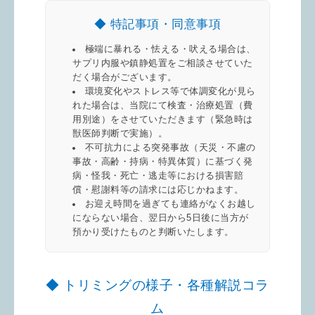
◆ 特記事項・同意事項
極端に暴れる・怯える・吠える場合は、
サプリ内服や鎮静処置をご相談させていた
だく場合がございます。
環境変化やストレス等で体調変化が見ら
れた場合は、当院にて検査・治療処置（費
用別途）をさせていただきます（緊急時は
獣医師判断で実施）。
不可抗力による突発事故（天災・不慮の
事故・高齢・持病・特異体質）に基づく発
病・怪我・死亡・逃走等における損害賠
償・慰謝料等の請求には応じかねます。
お迎え時間を過ぎても連絡がなくお越し
にならない場合、翌日から5日後に当方が
預かり受けたものと判断いたします。
◆ トリミングの様子・各種解説コラ
ム