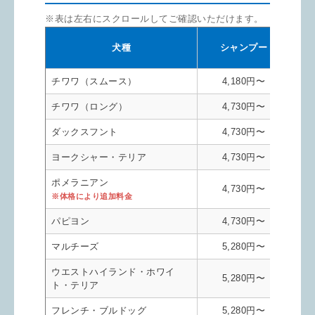
※表は左右にスクロールしてご確認いただけます。
シ
犬種
シャンプー
チワワ（スムース）
4,180円〜
チワワ（ロング）
4,730円〜
ダックスフント
4,730円〜
ヨークシャー・テリア
4,730円〜
ポメラニアン
4,730円〜
※体格により追加料金
パピヨン
4,730円〜
マルチーズ
5,280円〜
ウエストハイランド・ホワイ
5,280円〜
ト・テリア
フレンチ・ブルドッグ
5,280円〜