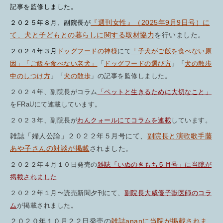
記事を監修しました。
『週刊女性』（2025年9月9日号）に
２０２５年８月、副院長が
て、犬と子どもとの暮らしに関する取材協力
を
行いました。
２０２４年３
月
ドッグフードの神様
にて
「子犬がご飯を食べない原
因」
「ご飯を食べない老犬」
「
ドッグフードの選び方
」「
犬の散歩
中のしつけ方
」「
犬の散歩
」の記事を
監修しました。
２０２４
年、副院長がコラム
「ペットと生きるために大切なこと」
をFRaUにて連載しています。
２０２３年、副院長が
わんクォールにてコラムを連載
しています。
雑誌「婦人公論」２０２２年５月号にて、
副院長と演歌歌手藤
あや子さんの対談が掲載
されました。
２０２２年４月１０日発売の
雑誌「いぬのきもち５月号」に当院が
掲載されました
２０２２年１月〜読売新聞夕刊にて、
副院長大威優子獣医師のコラ
ム
が掲載されました。
２０２０年１０月２２日発売の
雑誌ananに当院が掲載されま