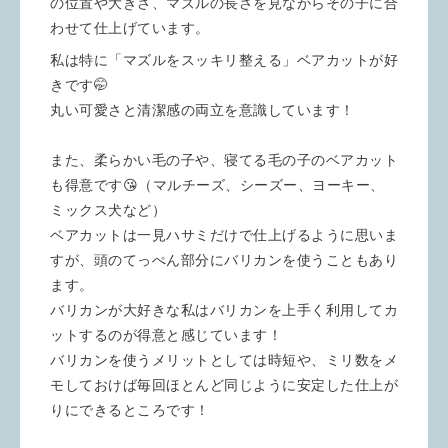
の位置や大きさ、マズルの長さを見ながらその子に合
わせて仕上げています。
私は特に「マズルをスッキリ整える」ベアカットが好
きです🤭
丸い可愛さと清潔感の両立を意識しています！
また、柔らかい毛の子や、寝てる毛の子のベアカット
も得意です😘（マルチーズ、シーズー、ヨーキー、
ミックス犬など）
ベアカットは一見ハサミだけで仕上げるように思いま
すが、頭のてっぺん部分にバリカンを使うこともあり
ます。
バリカンが大好きな私はバリカンを上手く利用してカ
ットするのが得意と感じています！
バリカンを使うメリットとしては時短や、ミリ数をメ
モしておけば毎回ほとんど同じように安定した仕上が
りにできるところです！