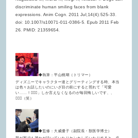
discriminate human smiling faces from blank
expressions. Anim Cogn. 2011 Jul;14(4):525-33.
doi: 10.1007/s10071-011-0386-5. Epub 2011 Feb
26. PMID: 21359654.
◆執筆：平山桃瑚（トリマー）
ディズニーでキャラクター達とグリーティングする時、本当
は色々お話したいのにいざ目の前にすると照れて「可愛
い……！🤦🏻‍♂️」しか言えなくなるのが毎回悔しいです、、
🤦🏻‍♂️（笑）
◆監修：大威優子（副院長・獣医学博士）