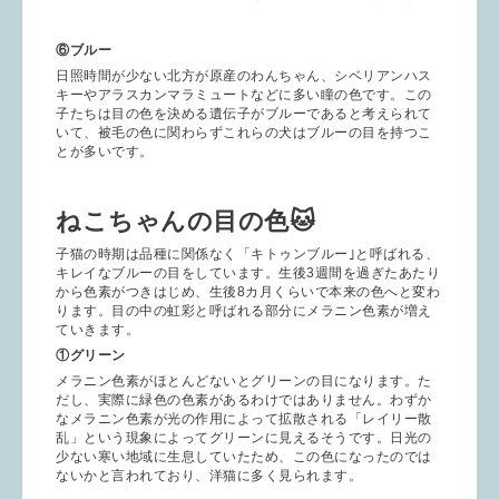
⑥ブルー
日照時間が少ない北方が原産のわんちゃん、シベリアンハス
キーやアラスカンマラミュートなどに多い瞳の色です。この
子たちは目の色を決める遺伝子がブルーであると考えられて
いて、被毛の色に関わらずこれらの犬はブルーの目を持つこ
とが多いです。
ねこちゃんの目の色🐱
子猫の時期は品種に関係なく「キトゥンブルー｣と呼ばれる、
キレイなブルーの目をしています。生後3週間を過ぎたあたり
から色素がつきはじめ、生後8カ月くらいで本来の色へと変わ
ります。目の中の虹彩と呼ばれる部分にメラニン色素が増え
ていきます。
①グリーン
メラニン色素がほとんどないとグリーンの目になります。た
だし、実際に緑色の色素があるわけではありません。わずか
なメラニン色素が光の作用によって拡散される「レイリー散
乱」という現象によってグリーンに見えるそうです。日光の
少ない寒い地域に生息していたため、この色になったのでは
ないかと言われており、洋猫に多く見られます。