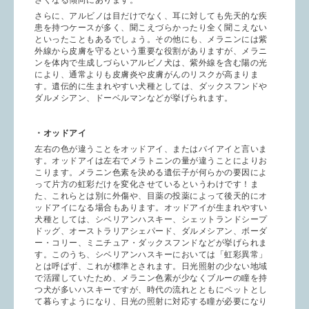
さくなる傾向にあります。
さらに、アルビノは目だけでなく、耳に対しても先天的な疾
患を持つケースが多く、聞こえづらかったり全く聞こえない
といったこともあるでしょう。その他にも、メラニンには紫
外線から皮膚を守るという重要な役割がありますが、メラニ
ンを体内で生成しづらいアルビノ犬は、紫外線を含む陽の光
により、通常よりも皮膚炎や皮膚がんのリスクが高まりま
す。遺伝的に生まれやすい犬種としては、ダックスフンドや
ダルメシアン、ドーベルマンなどが挙げられます。
・オッドアイ
左右の色が違うことをオッドアイ、またはバイアイと言いま
す。オッドアイは左右でメラトニンの量が違うことによりお
こります。メラニン色素を決める遺伝子が何らかの要因によ
って片方の虹彩だけを変化させているというわけです！ま
た、これらとは別に外傷や、目薬の投薬によって後天的にオ
ッドアイになる場合もあります。オッドアイが生まれやすい
犬種としては、シベリアンハスキー、シェットランドシープ
ドッグ、オーストラリアシェパード、ダルメシアン、ボーダ
ー・コリー、ミニチュア・ダックスフンドなどが挙げられま
す。このうち、シベリアンハスキーにおいては「虹彩異常」
とは呼ばず、これが標準とされます。日光照射の少ない地域
で活躍していたため、メラニン色素が少なくブルーの瞳を持
つ犬が多いハスキーですが、時代の流れとともにペットとし
て暮らすようになり、日光の照射に対応する瞳が必要になり