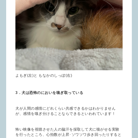
よもぎ(左)と もなかのしっぽ(右)
3．犬は恐怖のにおいを嗅ぎ取っている
犬が人間の感情にどれくらい共感できるかはわかりません
が、感情を嗅ぎ分けることならできるといわれています！
怖い映像を視聴させた人の脇汗を採取して犬に嗅がせる実験
を行ったところ、心拍数が上昇･ソワソワ歩き回ったりすると