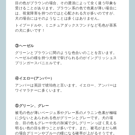
目の色がブラウンの場合、その濃淡によって全く違う印象を
受けることがあります。ブラウン系の色で色素が薄い場合に
は、視覚障害を持つのではと心配される方が多いのですが、
犬の場合にはそのようなことは多くはありません。
トイプードルや、ミニチュアダックスフンドなど毛色が茶系
の犬に多いです！
③ヘーゼル
グリーンとブラウンに間のような色合いのことを言います。
ヘーゼルの瞳を持つ犬種で挙げられるのがイングリッシュス
プリンガースパニエルです。
④イエロー(アンバー）
アンバーは英語で琥珀色と言います。イエロー、アンバーは
ワイマラナーに多くいます。
⑤グリーン、グレー
被毛の色が薄いベージュ系やグレー系のメラニン色素が極端
に少ないとあらわれる色がグリーンとグレーです。犬の場
合、目の色もグレーや光の加減で少しグリーンっぽく見える
明るい色の目を持つことが多いです。また、被毛がまだら柄
の場合グリーンやブルーの瞳になる確率が上がるそうです。