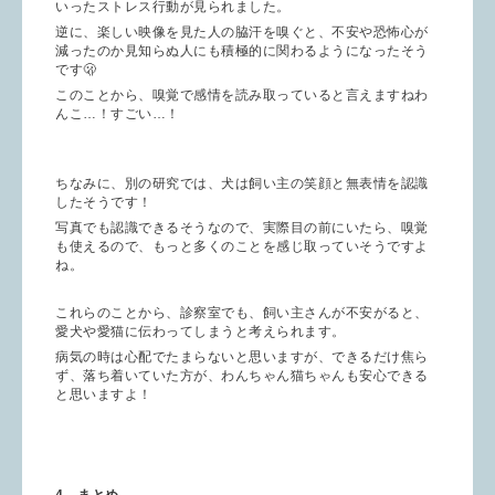
いったストレス行動が見られました。
逆に、楽しい映像を見た人の脇汗を嗅ぐと、不安や恐怖心が
減ったのか見知らぬ人にも積極的に関わるようになったそう
です🫢
このことから、嗅覚で感情を読み取っていると言えますねわ
んこ…！すごい…！
ちなみに、別の研究では、犬は飼い主の笑顔と無表情を認識
したそうです！
写真でも認識できるそうなので、実際目の前にいたら、嗅覚
も使えるので、もっと多くのことを感じ取っていそうですよ
ね。
これらのことから、診察室でも、飼い主さんが不安がると、
愛犬や愛猫に伝わってしまうと考えられます。
病気の時は心配でたまらないと思いますが、できるだけ焦ら
ず、落ち着いていた方が、わんちゃん猫ちゃんも安心できる
と思いますよ！