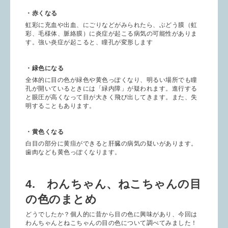
・赤くなる
虹彩に充血や出血、にごりなどがみられたら、ぶどう膜（虹
彩、毛様体、脈絡膜）に炎症が起こる病気の可能性がありま
す。強い炎症が起こると、瞳孔が変形します
・緑色になる
全体的に目の色が緑色や黄色っぽくなり、明るい場所でも瞳
孔が開いているときには「緑内障」が疑われます。進行する
と眼圧が高くなって目が大きく飛び出してきます。また、失
明することもあります。
・黄色くなる
白目の部分に黄疸ができると肝臓の病気の疑いがあります。
歯肉なども黄色っぽくなります。
4. わんちゃん、ねこちゃんの目
の色のまとめ
どうでしたか？個人的に昔から目の色に興味があり、今回は
わんちゃんとねこちゃんの目の色について調べてみました！