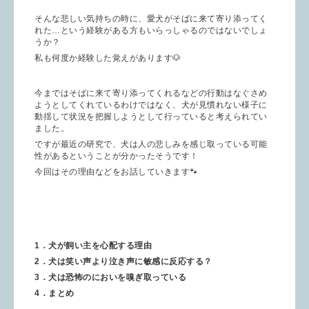
そんな悲しい気持ちの時に、愛犬がそばに来て寄り添ってく
れた…という経験がある方もいらっしゃるのではないでしょ
うか？
私も何度か経験した覚えがあります🐶
今まではそばに来て寄り添ってくれるなどの行動はなぐさめ
ようとしてくれているわけではなく、犬が見慣れない様子に
動揺して状況を把握しようとして行っていると考えられてい
ました。
ですが最近の研究で、犬は人の悲しみを感じ取っている可能
性があるということが分かったそうです！
今回はその理由などをお話していきます🐾
1．犬が飼い主を心配する理由
2．犬は笑い声より泣き声に敏感に反応する？
3．犬は恐怖のにおいを嗅ぎ取っている
4．まとめ