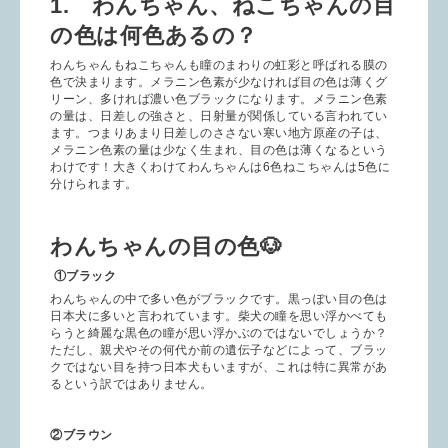
1. わんちゃん、ねこちゃんの目
の色は何色あるの？
わんちゃんもねこちゃんも瞳のまわりの虹彩と呼ばれる膜の
色で決まります。メラニン色素が少なければ目の色は薄くグ
リーン、多ければ濃い色ブラックになります。メラニン色素
の量は、日差しの強さと、日射量が関係している言われてい
ます。つまりあまり日差しのささない寒い地方原産の子は、
メラニン色素の量は少なく生まれ、目の色は薄くなるという
わけです！大きくわけてわんちゃんは6色ねこちゃんは5色に
分けられます。
わんちゃんの目の色🐶
①ブラック
わんちゃんの中で多い色がブラックです。黒っぽい目の色は
日本犬に多いと言われています。柴犬の瞳を思い浮かべても
らうと綺麗な黒色の瞳が思い浮かぶのではないでしょうか？
ただし、親犬やその何代か前の遺伝子などによって、ブラッ
クではない目を持つ日本犬もいますが、これは特に異常があ
るという訳ではありません。
②ブラウン