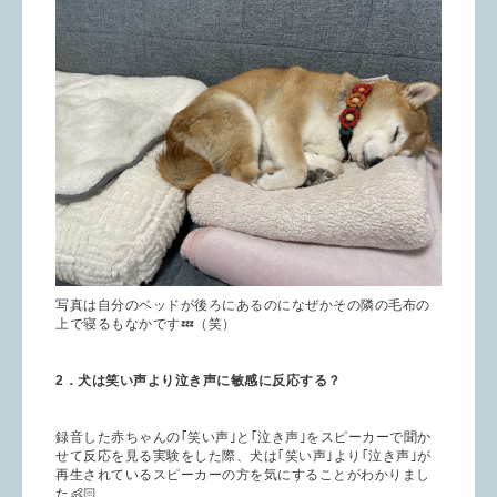
写真は自分のベッドが後ろにあるのになぜかその隣の毛布の
上で寝るもなかです💤（笑）
2．犬は笑い声より泣き声に敏感に反応する？
録音した赤ちゃんの｢笑い声｣と｢泣き声｣をスピーカーで聞か
せて反応を見る実験をした際、犬は｢笑い声｣より｢泣き声｣が
再生されているスピーカーの方を気にすることがわかりまし
た👶🏻