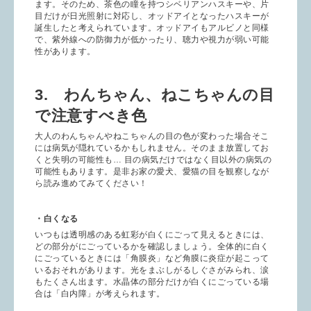
ます。そのため、茶色の瞳を持つシベリアンハスキーや、片
目だけが日光照射に対応し、オッドアイとなったハスキーが
誕生したと考えられています。オッドアイもアルビノと同様
で、紫外線への防御力が低かったり、聴力や視力が弱い可能
性があります。
3. わんちゃん、ねこちゃんの目
で注意すべき色
大人のわんちゃんやねこちゃんの目の色が変わった場合そこ
には病気が隠れているかもしれません。そのまま放置してお
くと失明の可能性も… 目の病気だけではなく目以外の病気の
可能性もあります。是非お家の愛犬、愛猫の目を観察しなが
ら読み進めてみてください！
・白くなる
いつもは透明感のある虹彩が白くにごって見えるときには、
どの部分がにごっているかを確認しましょう。全体的に白く
にごっているときには「角膜炎」など角膜に炎症が起こって
いるおそれがあります。光をまぶしがるしぐさがみられ、涙
もたくさん出ます。水晶体の部分だけが白くにごっている場
合は「白内障」が考えられます。