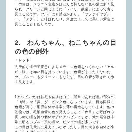
ーの目は、メラニン色素をほとんど持たない色の猫に多く見
られ、グリーンと同じように「レイリー散乱」によって青く
見えるのです。ブルーにも濃淡があり、「サファイヤブル
ー」「アクア」と呼ばれたり、角度によっては美しい紫色に
見えることもあります。
2. わんちゃん、ねこちゃんの目
の色の例外
・レッド
先天的な遺伝子疾患によりメラニン色素をつくれない「アル
ビノ猫」は赤い目を持っています。色素がまったくないた
め、ブルーにもグリーンにもならず、目の血管が浮き出て赤
く見えます。
｢アルビノ犬｣は被毛や皮膚は白く、通常であれば黒い部分の
「肉球」や「鼻」が、ピンク色になっています。目も同様に
色素が薄く、網膜自体が非常に薄い構造をしています。他の
動物では、毛細血管の色が見えることで「赤目」と呼ばれる
真っ赤な瞳を持つ個体が多いアルビノですが、犬の場合は非
常に明るいブルー系の瞳や、ピンクの瞳が多いです。
この目は先天的に見えていなかったり、目の大きさ自体が小